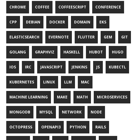
CHROME
COFFEE
COFFEESCRIPT
CONFERENCE
CPP
DEBIAN
DOCKER
DOMAIN
EKS
ELASTICSEARCH
EVERNOTE
FLUTTER
GEM
GIT
GOLANG
GRAPHVIZ
HASKELL
HUBOT
HUGO
IOS
IRC
JAVASCRIPT
JENKINS
JS
KUBECTL
KUBERNETES
LINUX
LLM
MAC
MACHINE LEARNING
MAKE
MATH
MICROSERVICES
MONGODB
MYSQL
NETWORK
NODE
OCTOPRESS
OPENAPI3
PYTHON
RAILS