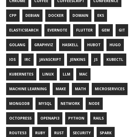
CHROME
COFFEE
COFFEESCRIPT
CONFERENCE
CPP
DEBIAN
DOCKER
DOMAIN
EKS
ELASTICSEARCH
EVERNOTE
FLUTTER
GEM
GIT
GOLANG
GRAPHVIZ
HASKELL
HUBOT
HUGO
IOS
IRC
JAVASCRIPT
JENKINS
JS
KUBECTL
KUBERNETES
LINUX
LLM
MAC
MACHINE LEARNING
MAKE
MATH
MICROSERVICES
MONGODB
MYSQL
NETWORK
NODE
OCTOPRESS
OPENAPI3
PYTHON
RAILS
ROUTE53
RUBY
RUST
SECURITY
SPARK