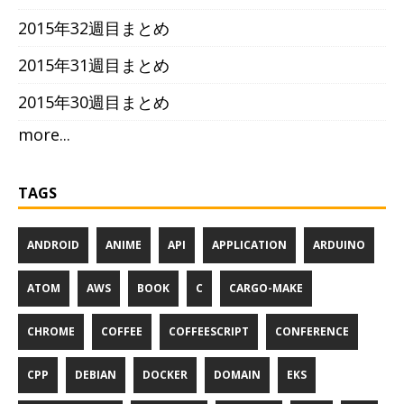
2015年32週目まとめ
2015年31週目まとめ
2015年30週目まとめ
more...
TAGS
ANDROID
ANIME
API
APPLICATION
ARDUINO
ATOM
AWS
BOOK
C
CARGO-MAKE
CHROME
COFFEE
COFFEESCRIPT
CONFERENCE
CPP
DEBIAN
DOCKER
DOMAIN
EKS