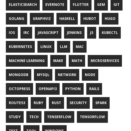
ELASTICSEARCH
EVERNOTE
FLUTTER
GEM
GIT
GOLANG
GRAPHVIZ
HASKELL
HUBOT
HUGO
IOS
IRC
JAVASCRIPT
JENKINS
JS
KUBECTL
KUBERNETES
LINUX
LLM
MAC
MACHINE LEARNING
MAKE
MATH
MICROSERVICES
MONGODB
MYSQL
NETWORK
NODE
OCTOPRESS
OPENAPI3
PYTHON
RAILS
ROUTE53
RUBY
RUST
SECURITY
SPARK
STUDY
TECH
TENSERFLOW
TENSORFLOW
TEXT
TOOL
WINDOWS