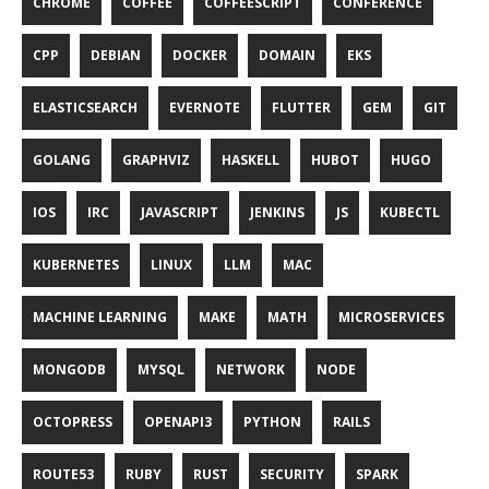
CHROME
COFFEE
COFFEESCRIPT
CONFERENCE
CPP
DEBIAN
DOCKER
DOMAIN
EKS
ELASTICSEARCH
EVERNOTE
FLUTTER
GEM
GIT
GOLANG
GRAPHVIZ
HASKELL
HUBOT
HUGO
IOS
IRC
JAVASCRIPT
JENKINS
JS
KUBECTL
KUBERNETES
LINUX
LLM
MAC
MACHINE LEARNING
MAKE
MATH
MICROSERVICES
MONGODB
MYSQL
NETWORK
NODE
OCTOPRESS
OPENAPI3
PYTHON
RAILS
ROUTE53
RUBY
RUST
SECURITY
SPARK