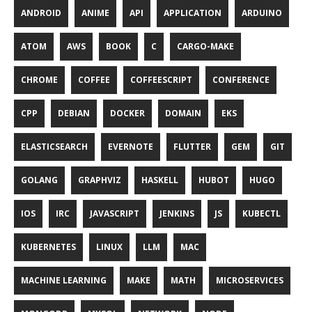
ANDROID
ANIME
API
APPLICATION
ARDUINO
ATOM
AWS
BOOK
C
CARGO-MAKE
CHROME
COFFEE
COFFEESCRIPT
CONFERENCE
CPP
DEBIAN
DOCKER
DOMAIN
EKS
ELASTICSEARCH
EVERNOTE
FLUTTER
GEM
GIT
GOLANG
GRAPHVIZ
HASKELL
HUBOT
HUGO
IOS
IRC
JAVASCRIPT
JENKINS
JS
KUBECTL
KUBERNETES
LINUX
LLM
MAC
MACHINE LEARNING
MAKE
MATH
MICROSERVICES