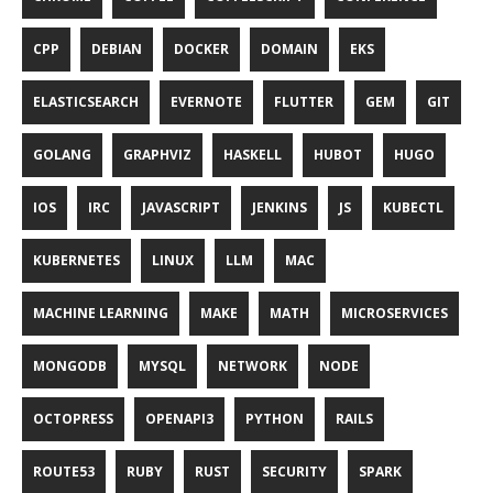
CPP
DEBIAN
DOCKER
DOMAIN
EKS
ELASTICSEARCH
EVERNOTE
FLUTTER
GEM
GIT
GOLANG
GRAPHVIZ
HASKELL
HUBOT
HUGO
IOS
IRC
JAVASCRIPT
JENKINS
JS
KUBECTL
KUBERNETES
LINUX
LLM
MAC
MACHINE LEARNING
MAKE
MATH
MICROSERVICES
MONGODB
MYSQL
NETWORK
NODE
OCTOPRESS
OPENAPI3
PYTHON
RAILS
ROUTE53
RUBY
RUST
SECURITY
SPARK