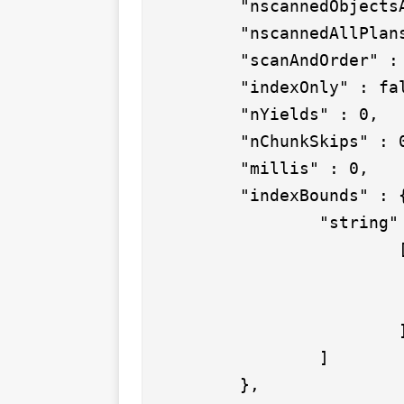
        "nscannedObjectsA
        "nscannedAllPlans
        "scanAndOrder" : 
        "indexOnly" : fal
        "nYields" : 0,

        "nChunkSkips" : 0
        "millis" : 0,

        "indexBounds" : {
                "string" 
                        [
                         
                         
                        ]
                ]

        },
