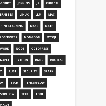
ASCRIPT
JENKINS
JS
KUBECTL
ERNETES
LINUX
LLM
MAC
HINE LEARNING
MAKE
MATH
ROSERVICES
MONGODB
MYSQL
TWORK
NODE
OCTOPRESS
NAPI3
PYTHON
RAILS
ROUTE53
Y
RUST
SECURITY
SPARK
DY
TECH
TENSERFLOW
NSORFLOW
TEXT
TOOL
NDOWS