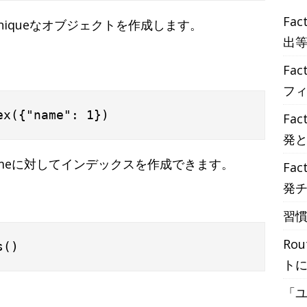
Fac
はuniqueなオブジェクトを作成します。
出
Fac
フ
Fac
発
のnameに対してインデックスを作成できます。
Fac
発
習慣
Ro
ト
「