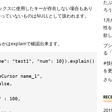
た
デックスに使用したキーが存在しない場合もあり
ろ
っていないものはNULLとして扱われます。
1月
性を
欲
かはexplainで確認出来ます。
ブ
る
me": "test1", "num": 10}).explain()

#技
を
Cursor name_1",

さら
lse,

REC
 : 100,



201