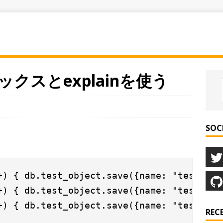
ックスとexplainを使う
SOC
+) { db.test_object.save({name: "test1", n
+) { db.test_object.save({name: "test2", n
REC