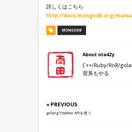
詳しくはこちら
http://docs.mongodb.org/manua
MONGODB
About ota42y
C++/Ruby/RoR/gol
習系もやる
« PREVIOUS
golangでtwitter APIを使う