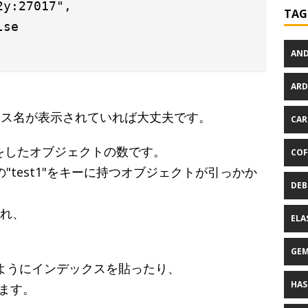
y:27017",

TAG
se

AND
ARD
デックス名が表示されていれば大丈夫です。
CAR
みをしたオブジェクトの数です。
COF
"test1"をキーに持つオブジェクトが引っかか
DEB
われ、
ELA
GE
なるようにインデックスを貼ったり、
HAS
ます。