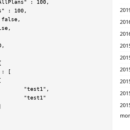
llPlans" : 100,

201
" : 100,

false,

20
se,

20
20
,

20


20
: [



20
       "test1",

20
       "test1"

20


more