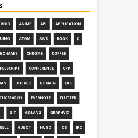
S
ROID
ANIME
API
APPLICATION
UINO
ATOM
AWS
BOOK
C
GO-MAKE
CHROME
COFFEE
FEESCRIPT
CONFERENCE
CPP
IAN
DOCKER
DOMAIN
EKS
STICSEARCH
EVERNOTE
FLUTTER
M
GIT
GOLANG
GRAPHVIZ
KELL
HUBOT
HUGO
IOS
IRC