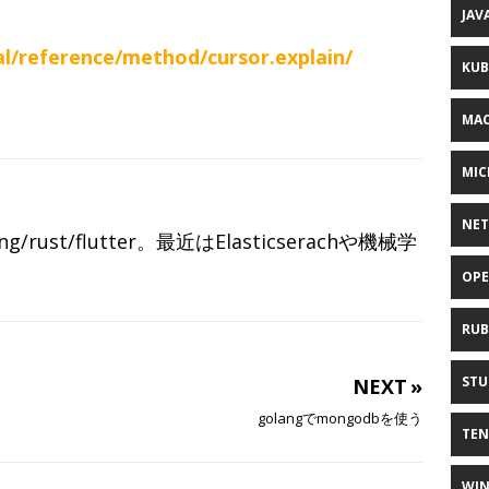
JAV
l/reference/method/cursor.explain/
KUB
MAC
MIC
NE
ang/rust/flutter。最近はElasticserachや機械学
OPE
RUB
STU
NEXT »
golangでmongodbを使う
TE
WI