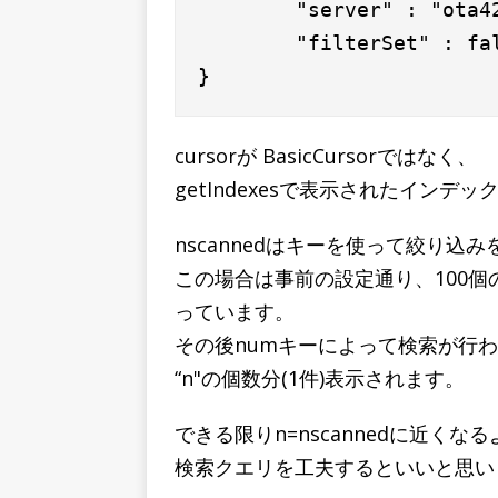
        "server" : "ota42
        "filterSet" : fal
cursorが BasicCursorではなく、
getIndexesで表示されたイン
nscannedはキーを使って絞り込
この場合は事前の設定通り、100個の
っています。
その後numキーによって検索が行
“n"の個数分(1件)表示されます。
できる限りn=nscannedに近く
検索クエリを工夫するといいと思い