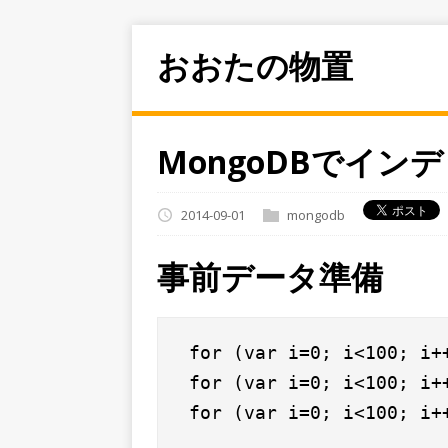
おおたの物置
MongoDBでインデ
2014-09-01
mongodb
事前データ準備
 for (var i=0; i<100; i+
 for (var i=0; i<100; i+