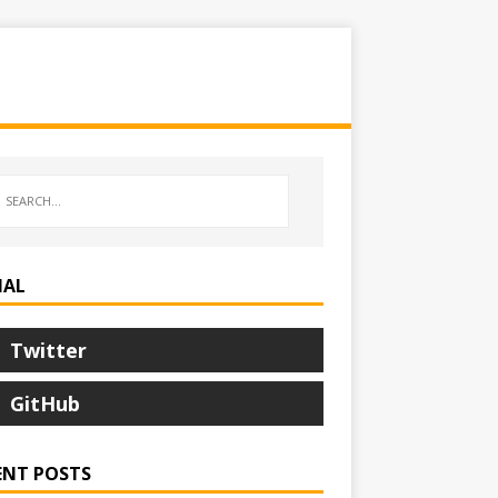
IAL
Twitter
um: i}) }

GitHub
um: i*1000}) }

ENT POSTS