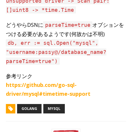
unsupported driver -> Scan pair:
[]uint8 -> *time.Time
どうやらDSNに
オプションを
parseTime=true
つける必要があるようです(何故かは不明)
db, err := sql.Open("mysql",
"username:passy@/database_name?
parseTime=true")
参考リンク
https://github.com/go-sql-
driver/mysql#timetime-support
GOLANG
MYSQL