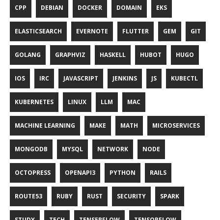
CPP
DEBIAN
DOCKER
DOMAIN
EKS
ELASTICSEARCH
EVERNOTE
FLUTTER
GEM
GIT
GOLANG
GRAPHVIZ
HASKELL
HUBOT
HUGO
IOS
IRC
JAVASCRIPT
JENKINS
JS
KUBECTL
KUBERNETES
LINUX
LLM
MAC
MACHINE LEARNING
MAKE
MATH
MICROSERVICES
MONGODB
MYSQL
NETWORK
NODE
OCTOPRESS
OPENAPI3
PYTHON
RAILS
ROUTE53
RUBY
RUST
SECURITY
SPARK
STUDY
TECH
TENSERFLOW
TENSORFLOW