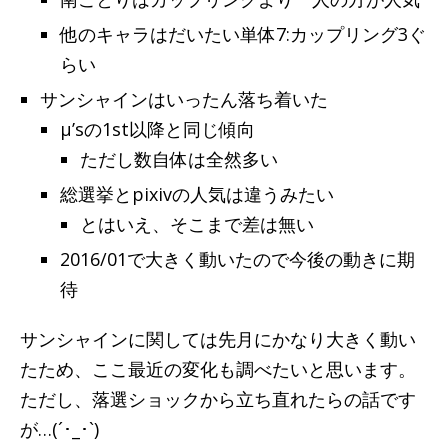
他のキャラはだいたい単体7:カップリング3ぐ
らい
サンシャインはいったん落ち着いた
μ’sの1st以降と同じ傾向
ただし数自体は全然多い
総選挙とpixivの人気は違うみたい
とはいえ、そこまで差は無い
2016/01で大きく動いたので今後の動きに期
待
サンシャインに関しては先月にかなり大きく動い
たため、ここ最近の変化も調べたいと思います。
ただし、落選ショックから立ち直れたらの話です
が…(´･_･`)