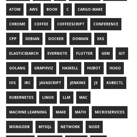
ATOM
AWS
BOOK
C
CARGO-MAKE
CHROME
COFFEE
COFFEESCRIPT
CONFERENCE
CPP
DEBIAN
DOCKER
DOMAIN
EKS
ELASTICSEARCH
EVERNOTE
FLUTTER
GEM
GIT
GOLANG
GRAPHVIZ
HASKELL
HUBOT
HUGO
IOS
IRC
JAVASCRIPT
JENKINS
JS
KUBECTL
KUBERNETES
LINUX
LLM
MAC
MACHINE LEARNING
MAKE
MATH
MICROSERVICES
MONGODB
MYSQL
NETWORK
NODE