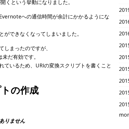
リが開くという挙動になりました。
201
vernoteへの通信時間が余計にかかるようにな
20
20
とができなくなってしまいました。
20
てしまったのですが、
ームは未だ有効です。
20
れているため、URIの変換スクリプトを書くこと
20
20
プトの作成
20
20
more
ありません