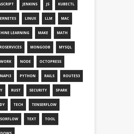
ASCRIPT
JENKINS
JS
KUBECTL
ERNETES
LINUX
LLM
MAC
HINE LEARNING
MAKE
MATH
ROSERVICES
MONGODB
MYSQL
TWORK
NODE
OCTOPRESS
NAPI3
PYTHON
RAILS
ROUTE53
Y
RUST
SECURITY
SPARK
DY
TECH
TENSERFLOW
NSORFLOW
TEXT
TOOL
NDOWS