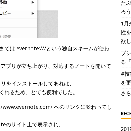
た
ろ
1月
性を
欲
 evernote:///という独自スキームが使わ
ブ
る
oteアプリが立ち上がり、対応するノートを開いて
#技
を
oteアプリをインストールしてあれば、
くれるため、とても便利でした。
さら
www.evernote.com/ へのリンクに変わってし
REC
oteのサイト上で表示され、
201