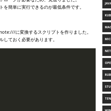
JAV
トを簡単に実行できるのが最低条件です。
KUB
MAC
note:///に変換するスクリプトを作りました。
ストールしておく必要があります。
MIC
NE
OPE
RUB
STU
TE
WI