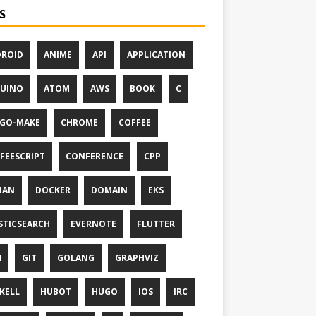
S
ROID
ANIME
API
APPLICATION
UINO
ATOM
AWS
BOOK
C
GO-MAKE
CHROME
COFFEE
FEESCRIPT
CONFERENCE
CPP
IAN
DOCKER
DOMAIN
EKS
STICSEARCH
EVERNOTE
FLUTTER
M
GIT
GOLANG
GRAPHVIZ
KELL
HUBOT
HUGO
IOS
IRC