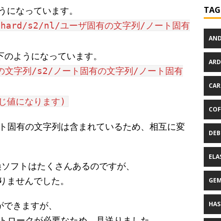
のようになっています。
TAG
om/shard/s2/nl/ユーザ固有の文字列/ノート固有
AND
ムは以下のようになっています。
ARD
ザ固有の文字列/s2/ノート固有の文字列/ノート固有
CAR
じ値になります)
COF
ト固有の文字列は含まれているため、相互に変
DEB
ELA
置換ソフトはたくさんあるのですが、
ありませんでした。
GE
ができますが、
HAS
トロークが必要なため、見送りました。