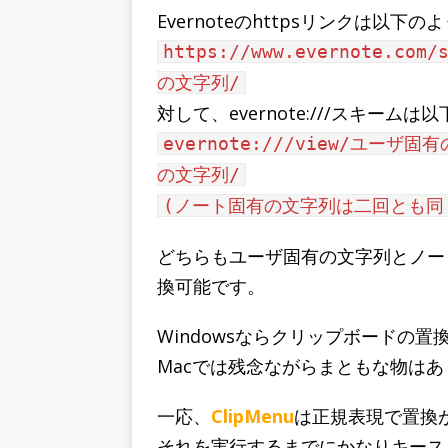
Evernoteのhttpsリンクは以下
https://www.evernote.c
の文字列/
対して、evernote:///スキー
evernote:///view/ユー
の文字列/
(ノート固有の文字列は二回とも同
どちらもユーザ固有の文字列とノー
換可能です。
Windowsならクリップボードの
Macでは残念ながらまともな物は
一応、
ClipMenu
は正規表現で置換
それを実行するまでにかなりキース