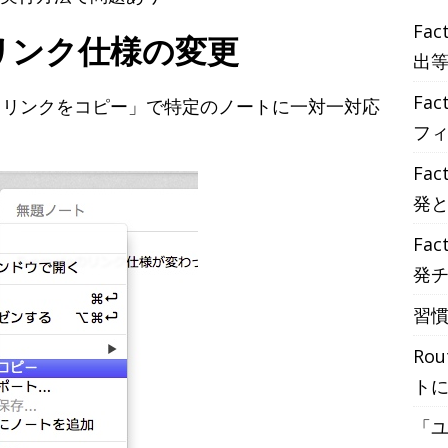
Fac
ートリンク仕様の変更
出
Fac
ノートリンクをコピー」で特定のノートに一対一対応
フ
Fac
発
Fac
発
習慣
Ro
ト
「