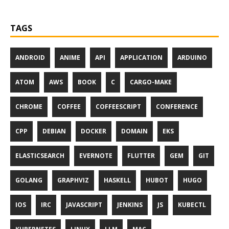
TAGS
ANDROID
ANIME
API
APPLICATION
ARDUINO
ATOM
AWS
BOOK
C
CARGO-MAKE
CHROME
COFFEE
COFFEESCRIPT
CONFERENCE
CPP
DEBIAN
DOCKER
DOMAIN
EKS
ELASTICSEARCH
EVERNOTE
FLUTTER
GEM
GIT
GOLANG
GRAPHVIZ
HASKELL
HUBOT
HUGO
IOS
IRC
JAVASCRIPT
JENKINS
JS
KUBECTL