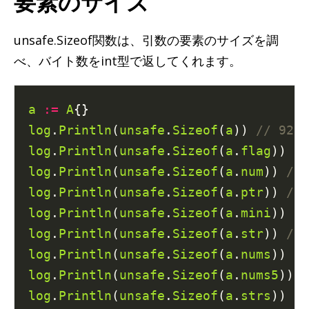
要素のサイズ
unsafe.Sizeof関数は、引数の要素のサイズを調
べ、バイト数をint型で返してくれます。
a
:=
A
log
.
Println
(
unsafe
.
Sizeof
(
a
)) 
log
.
Println
(
unsafe
.
Sizeof
(
a
.
flag
)) 
log
.
Println
(
unsafe
.
Sizeof
(
a
.
num
)) 
log
.
Println
(
unsafe
.
Sizeof
(
a
.
ptr
)) 
log
.
Println
(
unsafe
.
Sizeof
(
a
.
mini
)) 
log
.
Println
(
unsafe
.
Sizeof
(
a
.
str
)) 
log
.
Println
(
unsafe
.
Sizeof
(
a
.
nums
)) 
log
.
Println
(
unsafe
.
Sizeof
(
a
.
nums5
)) 
log
.
Println
(
unsafe
.
Sizeof
(
a
.
strs
)) 