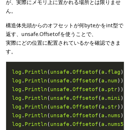
が、実際にメモリ上に置かれる場所とは限りませ
ん。
構造体先頭からのオフセットが何byteかをint型で
返す、unsafe.Offsetofを使うことで、
実際にどの位置に配置されているかを確認できま
す。
log
.
Println
(
unsafe
.
Offsetof
(
a
.
flag
)) 
log
.
Println
(
unsafe
.
Offsetof
(
a
.
num
)) 
log
.
Println
(
unsafe
.
Offsetof
(
a
.
ptr
)) 
log
.
Println
(
unsafe
.
Offsetof
(
a
.
mini
)) 
log
.
Println
(
unsafe
.
Offsetof
(
a
.
str
)) 
log
.
Println
(
unsafe
.
Offsetof
(
a
.
nums
)) 
log
.
Println
(
unsafe
.
Offsetof
(
a
.
nums5
))