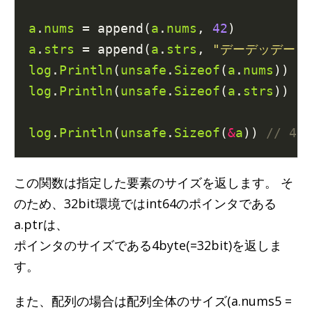
a
.
nums
 = append(
a
.
nums
, 
42
a
.
strs
 = append(
a
.
strs
, 
"デーデッデー"
log
.
Println
(
unsafe
.
Sizeof
(
a
.
nums
)) 
log
.
Println
(
unsafe
.
Sizeof
(
a
.
strs
)) 
log
.
Println
(
unsafe
.
Sizeof
(
&
a
)) 
この関数は指定した要素のサイズを返します。 そ
のため、32bit環境ではint64のポインタである
a.ptrは、
ポインタのサイズである4byte(=32bit)を返しま
す。
また、配列の場合は配列全体のサイズ(a.nums5 =