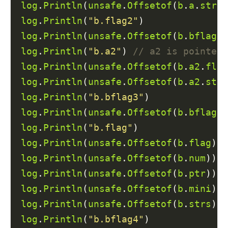
log
.
Println
(
unsafe
.
Offsetof
(
b
.
a
.
strs
)
log
.
Println
(
"b.flag2"
log
.
Println
(
unsafe
.
Offsetof
(
b
.
bflag2
)
log
.
Println
(
"b.a2"
) 
log
.
Println
(
unsafe
.
Offsetof
(
b
.
a2
.
flag
log
.
Println
(
unsafe
.
Offsetof
(
b
.
a2
.
strs
log
.
Println
(
"b.bflag3"
log
.
Println
(
unsafe
.
Offsetof
(
b
.
bflag3
)
log
.
Println
(
"b.flag"
log
.
Println
(
unsafe
.
Offsetof
(
b
.
flag
)) 
log
.
Println
(
unsafe
.
Offsetof
(
b
.
num
)) 
log
.
Println
(
unsafe
.
Offsetof
(
b
.
ptr
)) 
log
.
Println
(
unsafe
.
Offsetof
(
b
.
mini
)) 
log
.
Println
(
unsafe
.
Offsetof
(
b
.
strs
)) 
log
.
Println
(
"b.bflag4"