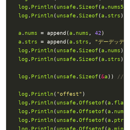
log
.
Println
(
unsafe
.
Sizeof
(
a
.
nums5
))
log
.
Println
(
unsafe
.
Sizeof
(
a
.
strs
)) 
a
.
nums
 = append(
a
.
nums
, 
42
)

a
.
strs
 = append(
a
.
strs
, 
"デーデッデー
log
.
Println
(
unsafe
.
Sizeof
(
a
.
nums
)) 
log
.
Println
(
unsafe
.
Sizeof
(
a
.
strs
)) 
log
.
Println
(
unsafe
.
Sizeof
(
&
a
)) 
log
.
Println
(
"offest"
)

log
.
Println
(
unsafe
.
Offsetof
(
a
.
flag
)
log
.
Println
(
unsafe
.
Offsetof
(
a
.
num
))
log
.
Println
(
unsafe
.
Offsetof
(
a
.
ptr
))
log
.
Println
(
unsafe
.
Offsetof
(
a
.
mini
)