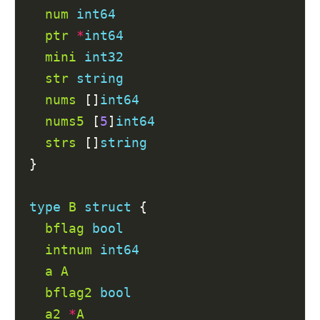
num
int64
ptr
*
int64
mini
int32
str
string
nums
 []
int64
nums5
 [
5
]
int64
strs
 []
string
}

type
B
struct
 {

bflag
bool
intnum
int64
a
A
bflag2
bool
a2
*
A