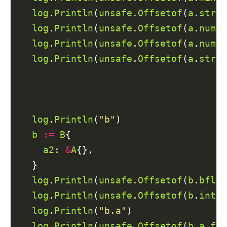
log
.
Println
(
unsafe
.
Offsetof
(
a
.
str
))
log
.
Println
(
unsafe
.
Offsetof
(
a
.
nums
)
log
.
Println
(
unsafe
.
Offsetof
(
a
.
nums5
log
.
Println
(
unsafe
.
Offsetof
(
a
.
strs
)
log
.
Println
(
"b"
)

b
:=
B
{

a2
: 
&
A
{},

  }

log
.
Println
(
unsafe
.
Offsetof
(
b
.
bflag
log
.
Println
(
unsafe
.
Offsetof
(
b
.
intnu
log
.
Println
(
"b.a"
)

log
.
Println
(
unsafe
.
Offsetof
(
b
.
a
.
fla