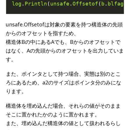
log
.
Println
(
unsafe
.
Offsetof
(
b
.
blfag4
)
unsafe.Offsetofは対象の要素を持つ構造体の先頭
からのオフセットを指すため、
構造体Bの中にあるAでも、Bからのオフセットで
はなく、Aの先頭からのオフセットを出力していま
す。
また、ポインタとして持つ場合、実態は別のとこ
ろにあるため、a2のサイズはポインタ分のみにな
ります。
構造体を埋め込んだ場合、それらの値がそのまま
そこに置かれたかのように置かれます。
また、埋め込んだ構造体の値として扱われるらし