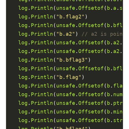
log
.
Println
(
unsafe
.
Offsetof
(
b
.
a
.
str
log
.
Println
(
"b.flag2"
)

log
.
Println
(
unsafe
.
Offsetof
(
b
.
bflag
log
.
Println
(
"b.a2"
) 
log
.
Println
(
unsafe
.
Offsetof
(
b
.
a2
.
fl
log
.
Println
(
unsafe
.
Offsetof
(
b
.
a2
.
st
log
.
Println
(
"b.bflag3"
)

log
.
Println
(
unsafe
.
Offsetof
(
b
.
bflag
log
.
Println
(
"b.flag"
)

log
.
Println
(
unsafe
.
Offsetof
(
b
.
flag
)
log
.
Println
(
unsafe
.
Offsetof
(
b
.
num
))
log
.
Println
(
unsafe
.
Offsetof
(
b
.
ptr
))
log
.
Println
(
unsafe
.
Offsetof
(
b
.
mini
)
log
.
Println
(
unsafe
.
Offsetof
(
b
.
strs
)
log
.
Println
(
"b.bflag4"
)
