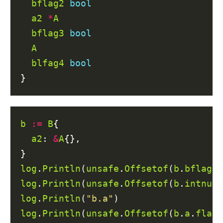
bflag2
bool
a2
*
A
bflag3
bool
A
blfag4
bool
b
:=
B
{

a2
: 
&
A
{},

log
.
Println
(
unsafe
.
Offsetof
(
b
.
bflag
))
log
.
Println
(
unsafe
.
Offsetof
(
b
.
intnum
)
log
.
Println
(
"b.a"
log
.
Println
(
unsafe
.
Offsetof
(
b
.
a
.
flag
)