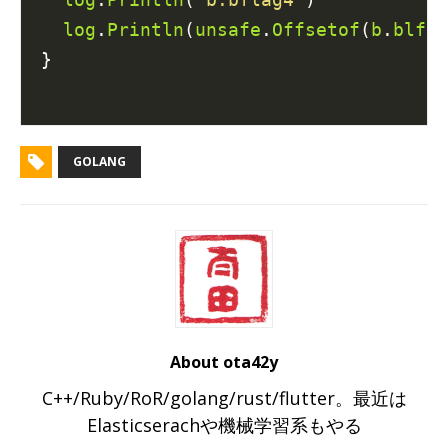
log
.
Println
(
unsafe
.
Offsetof
(
b
.
blfag
}

GOLANG
About ota42y
C++/Ruby/RoR/golang/rust/flutter。最近は
Elasticserachや機械学習系もやる