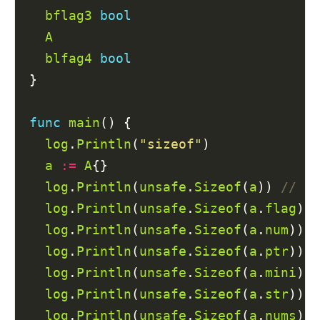
bflag3
bool
A
blfag4
bool
}

func
main
() {

log
.
Println
(
"sizeof"
)

a
:=
A
{}

log
.
Println
(
unsafe
.
Sizeof
(
a
)) 
log
.
Println
(
unsafe
.
Sizeof
(
a
.
flag
)) 
log
.
Println
(
unsafe
.
Sizeof
(
a
.
num
)) 
log
.
Println
(
unsafe
.
Sizeof
(
a
.
ptr
)) 
log
.
Println
(
unsafe
.
Sizeof
(
a
.
mini
)) 
log
.
Println
(
unsafe
.
Sizeof
(
a
.
str
)) 
log
.
Println
(
unsafe
.
Sizeof
(
a
.
nums
)) 