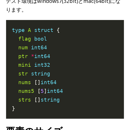
テスト環境はwindows7(32bit)とmac(64bit)にな
ります。
type
A
struct
 {

flag
bool
num
int64
ptr
*
int64
mini
int32
str
string
nums
 []
int64
nums5
 [
5
]
int64
strs
 []
string