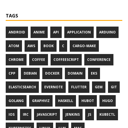
TAGS
ANDROID
ANIME
API
APPLICATION
ARDUINO
ATOM
AWS
BOOK
C
CARGO-MAKE
CHROME
COFFEE
COFFEESCRIPT
CONFERENCE
CPP
DEBIAN
DOCKER
DOMAIN
EKS
ELASTICSEARCH
EVERNOTE
FLUTTER
GEM
GIT
GOLANG
GRAPHVIZ
HASKELL
HUBOT
HUGO
IOS
IRC
JAVASCRIPT
JENKINS
JS
KUBECTL