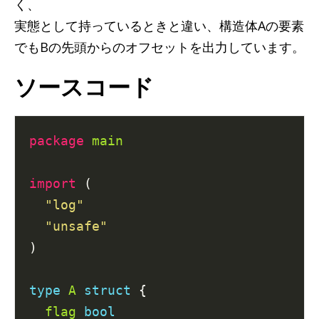
く、
実態として持っているときと違い、構造体Aの要素
でもBの先頭からのオフセットを出力しています。
ソースコード
package
main
import
 (

"log"
"unsafe"
)

type
A
struct
 {

flag
bool