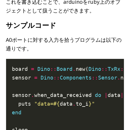
これを書き込むことで、arduinoをruby上のオブ
ジェクトとして扱うことができます。
サンプルコード
A0ポートに対する入力を拾うプログラムは以下の
通りです。
board 
=
Dino
::
Board
.
new(
Dino
::
TxRx
::
S
sensor 
=
Dino
::
Components
::
Sensor
.
new
sensor
.
when_data_received 
do
|
data
|
  puts 
"data=
#{
data
.
to_i
}
"
end