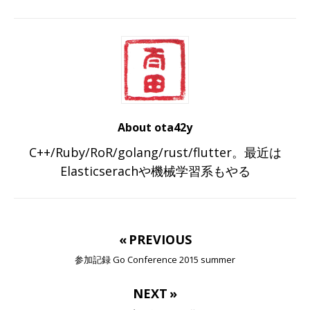
About ota42y
C++/Ruby/RoR/golang/rust/flutter。最近は
Elasticserachや機械学習系もやる
« PREVIOUS
参加記録 Go Conference 2015 summer
NEXT »