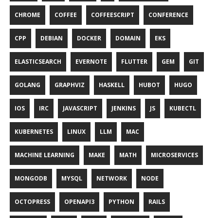
CHROME
COFFEE
COFFEESCRIPT
CONFERENCE
CPP
DEBIAN
DOCKER
DOMAIN
EKS
ELASTICSEARCH
EVERNOTE
FLUTTER
GEM
GIT
GOLANG
GRAPHVIZ
HASKELL
HUBOT
HUGO
IOS
IRC
JAVASCRIPT
JENKINS
JS
KUBECTL
KUBERNETES
LINUX
LLM
MAC
MACHINE LEARNING
MAKE
MATH
MICROSERVICES
MONGODB
MYSQL
NETWORK
NODE
OCTOPRESS
OPENAPI3
PYTHON
RAILS