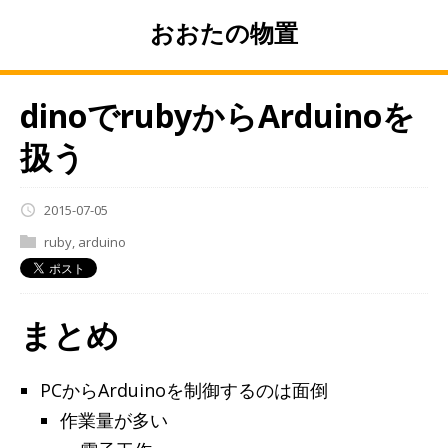
おおたの物置
dinoでrubyからArduinoを
扱う
2015-07-05
ruby
,
arduino
まとめ
PCからArduinoを制御するのは面倒
作業量が多い