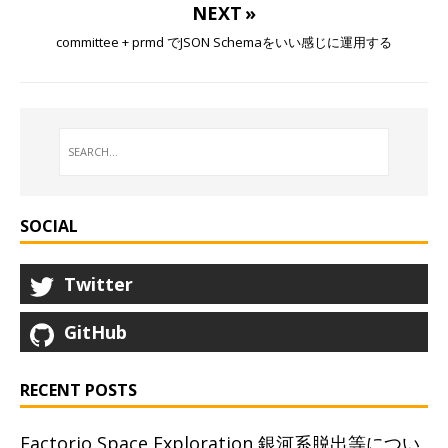
NEXT »
committee + prmd でJSON Schemaをいい感じに運用する
SOCIAL
Twitter
GitHub
RECENT POSTS
Factorio Space Exploration 銀河系脱出等につい