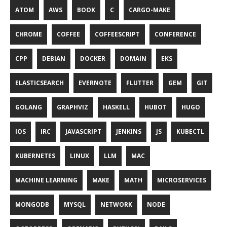
ATOM
AWS
BOOK
C
CARGO-MAKE
CHROME
COFFEE
COFFEESCRIPT
CONFERENCE
CPP
DEBIAN
DOCKER
DOMAIN
EKS
ELASTICSEARCH
EVERNOTE
FLUTTER
GEM
GIT
GOLANG
GRAPHVIZ
HASKELL
HUBOT
HUGO
IOS
IRC
JAVASCRIPT
JENKINS
JS
KUBECTL
KUBERNETES
LINUX
LLM
MAC
MACHINE LEARNING
MAKE
MATH
MICROSERVICES
MONGODB
MYSQL
NETWORK
NODE