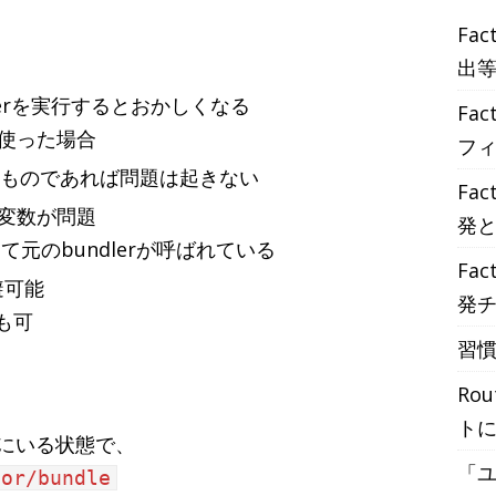
Fac
出
ndlerを実行するとおかしくなる
Fac
等を使った場合
フ
と同じものであれば問題は起きない
Fac
境変数が問題
発
して元のbundlerが呼ばれている
Fac
回避可能
発
でも可
習慣
Ro
ト
ダにいる状態で、
「
dor/bundle