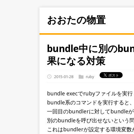
おおたの物置
bundle中に別のb
果になる対策
2015-01-28
ruby
bundle execでrubyファイル
bundle系のコマンドを実行すると
一回目のbundlerに対してbund
別のbundleを呼び出せないとい
これはbundlerが設定する環境変