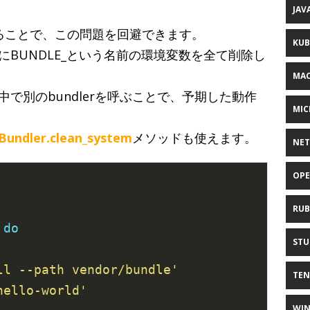
JAV
ることで、この問題を回避できます。
KUB
BUNDLE_という名前の環境変数を全て削除し
MAC
で別のbundlerを呼ぶことで、予期した動作
MIC
Bundler.clean_system
メソッドも使えます。
NE
OPE
RUB
 
do
STU
ll --path vendor/bundle'
TE
hello-world'
WI