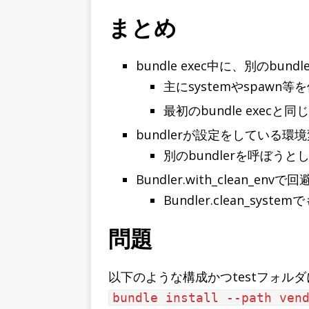
まとめ
bundle exec中に、別のbu
主にsystemやspawn
最初のbundle exec
bundlerが設定をしている環
別のbundlerを呼ぼうと
Bundler.with_clean_envで
Bundler.clean_system
問題
以下のような構成かつtestフォル
bundle install --path ven