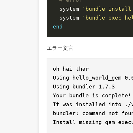
  system 
'bundle install
  system 
'bundle exec he
end
エラー文言
oh hai thar

Using hello_world_gem 0.0
Using bundler 1.7.3

Your bundle is complete!

It was installed into ./v
bundler: command not foun