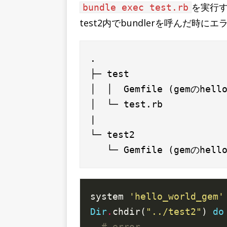
を実行
bundle exec test.rb
test2内でbundlerを呼んだ時に
.

├─ test

│  │  Gemfile (gemのhell
│  └─ test.rb

|

└─ test2

system 
'hello_world_gem'
Dir
.
chdir(
"../test2"
) 
do
# error