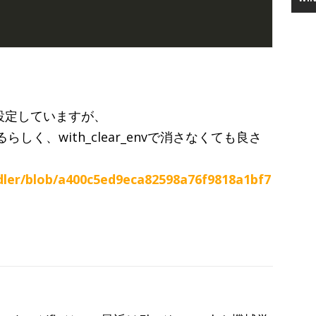
を設定していますが、
らしく、with_clear_envで消さなくても良さ
dler/blob/a400c5ed9eca82598a76f9818a1bf7