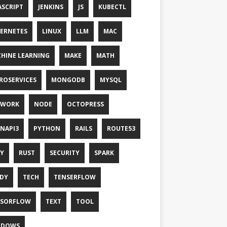
ASCRIPT
JENKINS
JS
KUBECTL
ERNETES
LINUX
LLM
MAC
HINE LEARNING
MAKE
MATH
ROSERVICES
MONGODB
MYSQL
TWORK
NODE
OCTOPRESS
NAPI3
PYTHON
RAILS
ROUTE53
Y
RUST
SECURITY
SPARK
DY
TECH
TENSERFLOW
NSORFLOW
TEXT
TOOL
NDOWS