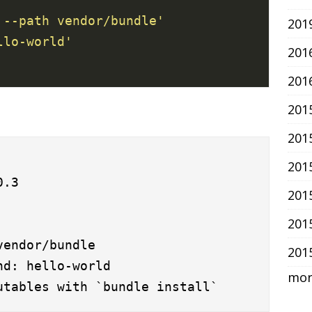
 --path vendor/bundle'
201
llo-world'
20
20
20
20
20
.3

20
20
endor/bundle

20
d: hello-world

more