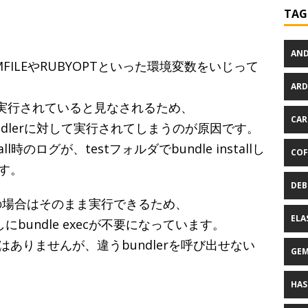
TAG
AND
GEMFILEやRUBYOPTといった環境変数をいじって
ARD
から実行されていると見なされるため、
CAR
undlerに対して実行されてしまうのが原因です。
all時のログが、testフォルダでbundle installし
COF
す。
DEB
eの場合はそのまま実行できるため、
ELA
出しにbundle execが不要になっています。
ありませんが、違うbundlerを呼び出せない
GE
HAS