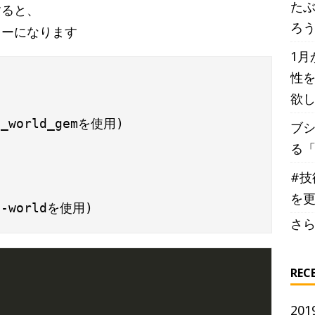
た
すると、
ろ
エラーになります
1月
性を
欲
o_world_gemを使用)

ブ
る
#技
を
さら
REC
201