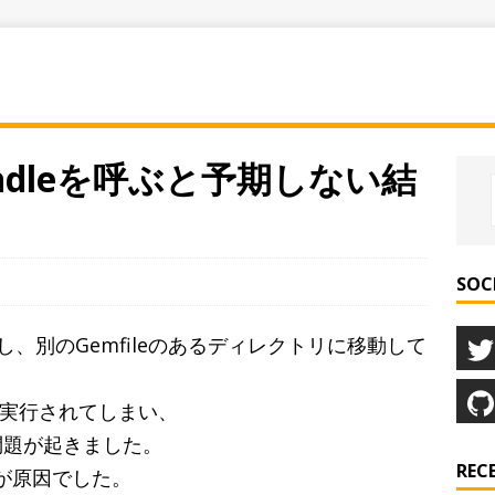
undleを呼ぶと予期しない結
SOC
を実行し、別のGemfileのあるディレクトリに移動して
、
leが実行されてしまい、
う問題が起きました。
REC
数が原因でした。