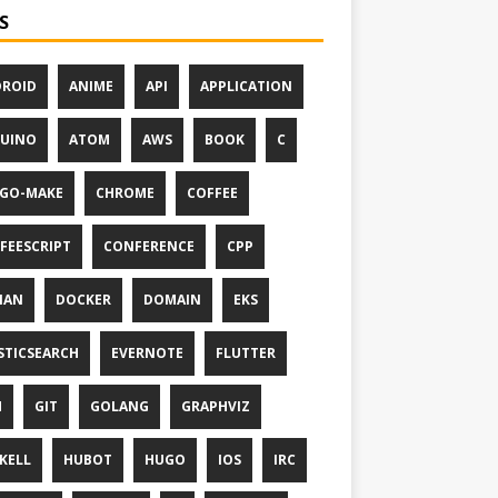
S
ROID
ANIME
API
APPLICATION
UINO
ATOM
AWS
BOOK
C
GO-MAKE
CHROME
COFFEE
FEESCRIPT
CONFERENCE
CPP
IAN
DOCKER
DOMAIN
EKS
STICSEARCH
EVERNOTE
FLUTTER
M
GIT
GOLANG
GRAPHVIZ
KELL
HUBOT
HUGO
IOS
IRC