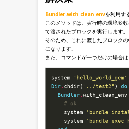
Bundler.with_clean_env
を利用す
このメソッドは、実行時の環境変数に
て渡されたブロックを実行します。
そのため、これに渡したブロックの中
になります。
また、コマンドが一つだけの場合は
system 
'hello_world_gem'
Dir
.
chdir(
"../test2"
) 
do
Bundler
.
with_clean_env
# ok
    system 
'bundle insta
    system 
'bundle exec 