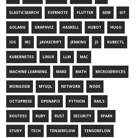
ELASTICSEARCH
EVERNOTE
FLUTTER
GEM
GIT
GOLANG
GRAPHVIZ
HASKELL
HUBOT
HUGO
IOS
IRC
JAVASCRIPT
JENKINS
JS
KUBECTL
KUBERNETES
LINUX
LLM
MAC
MACHINE LEARNING
MAKE
MATH
MICROSERVICES
MONGODB
MYSQL
NETWORK
NODE
OCTOPRESS
OPENAPI3
PYTHON
RAILS
ROUTE53
RUBY
RUST
SECURITY
SPARK
STUDY
TECH
TENSERFLOW
TENSORFLOW