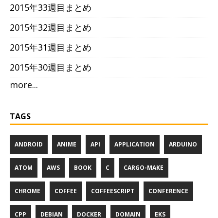
2015年33週目まとめ
2015年32週目まとめ
2015年31週目まとめ
2015年30週目まとめ
more...
TAGS
ANDROID
ANIME
API
APPLICATION
ARDUINO
ATOM
AWS
BOOK
C
CARGO-MAKE
CHROME
COFFEE
COFFEESCRIPT
CONFERENCE
CPP
DEBIAN
DOCKER
DOMAIN
EKS