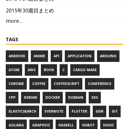
2015年30週目まとめ
more...
TAGS
ANDROID
ANIME
API
APPLICATION
ARDUINO
ATOM
AWS
BOOK
C
CARGO-MAKE
CHROME
COFFEE
COFFEESCRIPT
CONFERENCE
CPP
DEBIAN
DOCKER
DOMAIN
EKS
ELASTICSEARCH
EVERNOTE
FLUTTER
GEM
GIT
GOLANG
GRAPHVIZ
HASKELL
HUBOT
HUGO