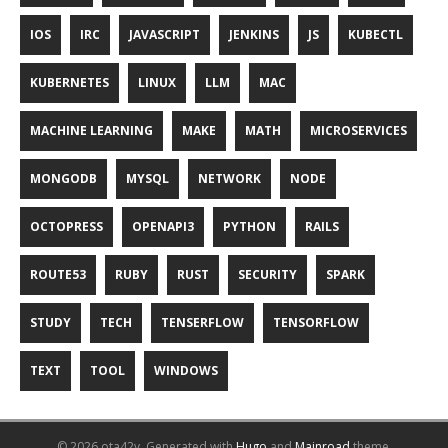
IOS
IRC
JAVASCRIPT
JENKINS
JS
KUBECTL
KUBERNETES
LINUX
LLM
MAC
MACHINE LEARNING
MAKE
MATH
MICROSERVICES
MONGODB
MYSQL
NETWORK
NODE
OCTOPRESS
OPENAPI3
PYTHON
RAILS
ROUTE53
RUBY
RUST
SECURITY
SPARK
STUDY
TECH
TENSERFLOW
TENSORFLOW
TEXT
TOOL
WINDOWS
© 2026 ota42y.
Generated with
Hugo
and
Mainroad
theme.