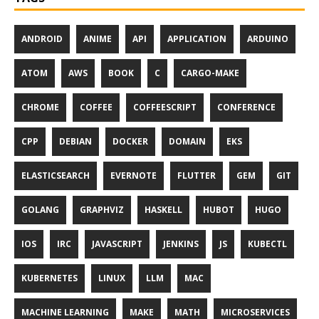
ANDROID
ANIME
API
APPLICATION
ARDUINO
ATOM
AWS
BOOK
C
CARGO-MAKE
CHROME
COFFEE
COFFEESCRIPT
CONFERENCE
CPP
DEBIAN
DOCKER
DOMAIN
EKS
ELASTICSEARCH
EVERNOTE
FLUTTER
GEM
GIT
GOLANG
GRAPHVIZ
HASKELL
HUBOT
HUGO
IOS
IRC
JAVASCRIPT
JENKINS
JS
KUBECTL
KUBERNETES
LINUX
LLM
MAC
MACHINE LEARNING
MAKE
MATH
MICROSERVICES